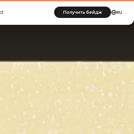
Получить бейдж
ct
RU