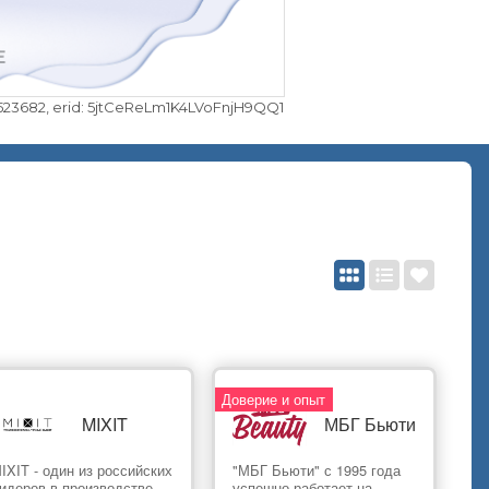
3682, erid: 5jtCeReLm1K4LVoFnjH9QQ1