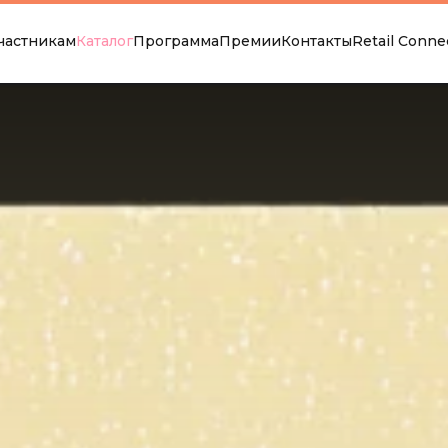
частникам
Каталог
Программа
Премии
Контакты
Retail Conne