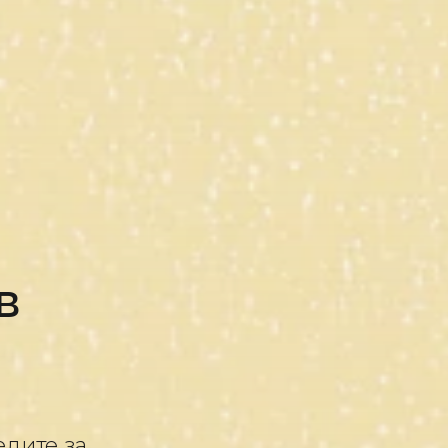
в
едите за