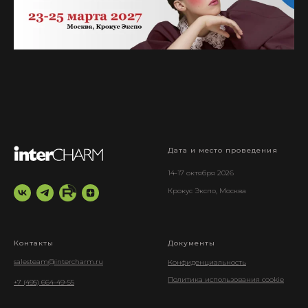
Дата и место проведения
14-17 октября 2026
Крокус Экспо, Москва
Контакты
Документы
salesteam@intercharm.ru
Конфиденциальность
Политика использования cookie
+7 (495) 664-49-55