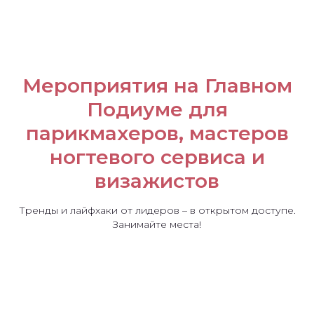
Мероприятия на Главном
Подиуме для
парикмахеров, мастеров
Больше
конференций —
ногтевого сервиса и
больше 20% выгоды
визажистов
Тренды и лайфхаки от лидеров – в открытом доступе.
Занимайте места!
Пакет
«PROF»
Для руководителей салонов
красоты и клиник, косметологов,
врачей-косметологов
Бизнес-кейсы InterCHARM для
руководителей салонов красоты