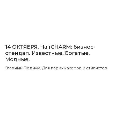
(14.10)
V Конференция InterCHARM по
эстетической косметологии
(15.10)
Диплом слушателя программы
Бейдж на экспозицию 4 дня
14 ОКТЯБРЯ, HairCHARM: бизнес-
стендап. Известные. Богатые.
Модные.
Главный Подиум. Для парикмахеров и стилистов
5 700₽
7
500₽
Получить бейдж
Пакет
«БРЕНД»