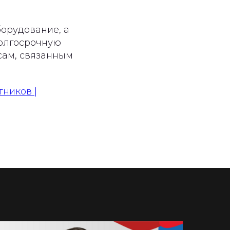
борудование, а
долгосрочную
сам, связанным
тников |