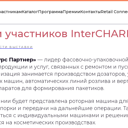
частникам
Каталог
Программа
Премии
Контакты
Retail Conne
 участников InterCHAR
СТИ ВЫСТАВКИ
урс Партнер»
— лидер фасовочно-упаковочной
продукции и услуг, связанных с ремонтом и п
изация занимается производством дозаторов, 
х машин, автоматических линий розлива и вер
паратов для формирования пакетиков.
ании будет представлена роторная машина дл
упорки и передачи на дальнейшие операции. Т
иться с индивидуальными машинами и решени
я на косметических производствах.