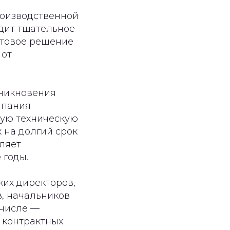
роизводственной
одит тщательное
отовое решение
 от
зникновения
мпания
ную техническую
 на долгий срок
оляет
 годы.
ких директоров,
, начальников
 числе —
 контрактных