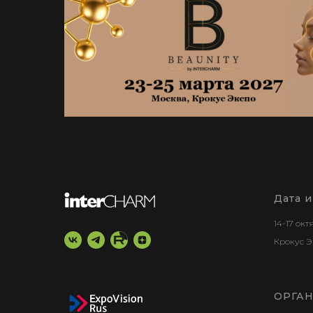
Дата 
14-17 ок
Крокус Э
ОРГА