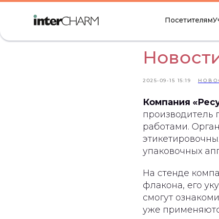
Посетителям
У
Новости
2025-09-15 15:19
НОВО
Компания «Рес
производитель 
работами. Орган
этикетировочны
упаковочных ап
На стенде комп
флакона, его ук
смогут ознаком
уже применяютс