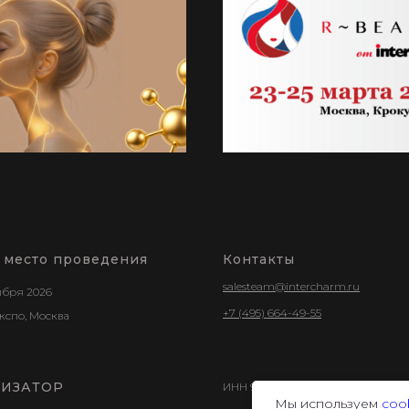
и место проведения
Контакты
salesteam@intercharm.ru
тября 2026
+7 (495) 664-49-55
кспо, Москва
НИЗАТОР
ИНН 9723147114
Мы используем
coo