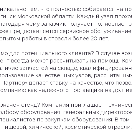
никально тем, что полностью собирается на п
огинск Московской области. Каждый узел прох
лагодаря чему заказчик получает полностью г
акже предоставляется сервисное обслуживание
опытом работы в отрасли более 20 лет.
имо для потенциального клиента? В случае во
ент всегда может рассчитывать на помощь. Ко
аличие запчастей на складе, квалифицирован
ользование качественных узлов, рассчитанных
 Партнер» делает ставку на качество, что позв
компанию как надежного поставщика на долгие
азначен стенд? Компания приглашает техничес
одбору оборудования, генеральных директоров
пециалистов по закупкам оборудования. В том
пищевой, химической, косметической отрасли,