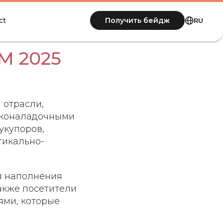
Получить бейдж
ct
RU
M 2025
 отрасли,
усконаладочными
укупоров,
тикально-
я наполнения
акже посетители
ями, которые