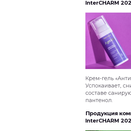
InterCHARM 20
Крем-гель «Анти
Успокаивает, сн
составе саниру
пантенол.
Продукция комп
InterCHARM 20