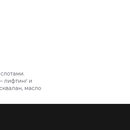
слотами.
 – лифтинг и
 сквалан, масло