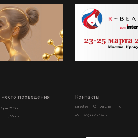
и место проведения
Контакты
salesteam@intercharm.ru
тября 2026
+7 (495) 664-49-55
кспо, Москва