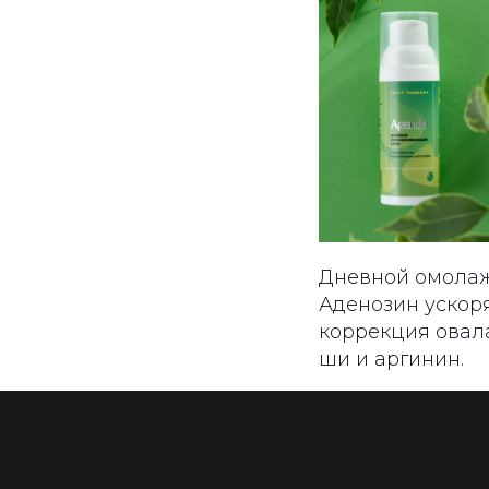
Дневной омолаж
Аденозин ускоря
коррекция овала
ши и аргинин.