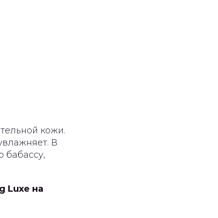
ительной кожи.
увлажняет. В
 бабассу,
g Luxe на