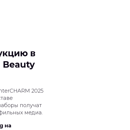
укцию в
 Beauty
nterCHARM 2025
ставе
 наборы получат
фильных медиа.
g на