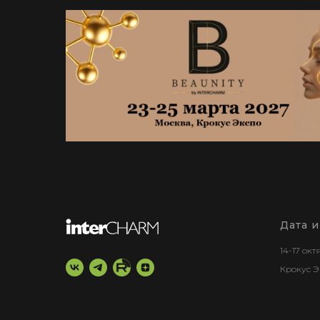
Дата 
14-17 ок
Крокус Э