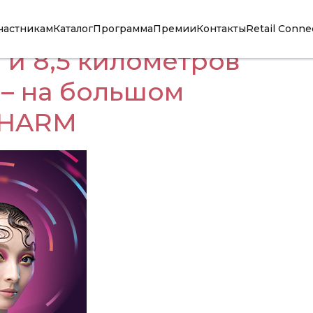
частникам
Каталог
Программа
Премии
Контакты
Retail Conne
 и 8,5 километров
– на большом
CHARM