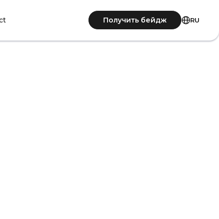
Получить бейдж
ct
RU