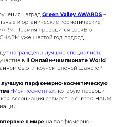
вручения наград
Green Valley AWARDS
–
ьные и органические косметические
HARM. Премия проводится LookBio
erCHARM уже шестой год подряд.
дут
награждены лучшие специалисты
 участие в
II Онлайн-чемпионате World
ванном бьюти-коучем Еленой Шанской.
а лучшую парфюмерно-косметическую
ства
«Моя косметика»
, которую проводит
ая Ассоциация совместно с InterCHARM,
иации.
- впервые в мире
на парфюмерно-