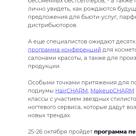
бессменных бестселлеров, - а также
лично увидеть, как рождаются буду
предложения для бьюти-услуг, парф
дистрибьюторов.
А еще специалистов ожидают десятк
программа конференций
для космет
салонами красоты, а также для прои
продукции.
Особыми точками притяжения для по
подиумы
HairCHARM
,
MakeupCHARM
классы с участием звездных стилист
ногтевого сервиса, которые дадут во
новых трендах.
25-26 октября пройдет
программа п