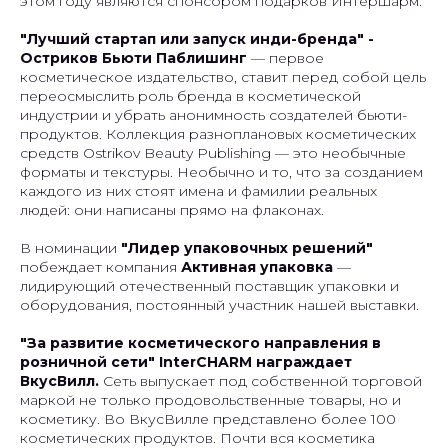
этом году являются спонсором подарков Интершарм.
"Лучший стартап или запуск инди-бренда" -
Остриков Бьюти Паблишинг
— первое
косметическое издательство, ставит перед собой цель
переосмыслить роль бренда в косметической
индустрии и убрать анонимность создателей бьюти-
продуктов. Коллекция разноплановых косметических
средств Ostrikov Beauty Publishing — это необычные
форматы и текстуры. Необычно и то, что за созданием
каждого из них стоят имена и фамилии реальных
людей: они написаны прямо на флаконах.
В номинации
"Лидер упаковочных решений"
побеждает компания
Активная упаковка
—
лидирующий отечественный поставщик упаковки и
оборудования, постоянный участник нашей выставки.
"За развитие косметического направления в
розничной сети" InterCHARM награждает
ВкусВилл.
Сеть
выпускает под собственной торговой
маркой не только продовольственные товары, но и
косметику.
Во ВкусВилле представлено более 100
косметических продуктов. Почти вся косметика