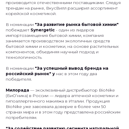
производится отечественными поставщиками. Следуя
трендам на рынке, ВкусВилл расширил ассортимент
корейской косметикой.
В номинации
"За развитие рынка бытовой химии"
побеждает
Synergetic
- один из лидеров
импортозамещения бытовой химии, компания
занимается производством экологичных средств
бытовой химии и косметики, на основе растительных
компонентов, объединяя научный подход и
технологичность.
В номинации
"За успешный вывод бренда на
российский рынок" у
нас в этом году два
победителя.
Милорада
— эксклюзивный дистрибьютор BioNike
(БиО’ника) в России — лидера аптечной косметики и
гипоаллергенного макияжа в Италии. Продукция
BioNike уже завоевала доверие в более чем 50
странах мира и в этом году представлена российским
потребителям.
"За содействие развитию сегмента натуральной