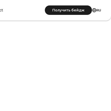
Получить бейдж
ct
RU