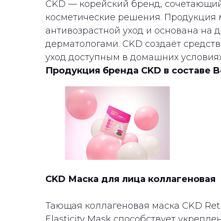
CKD — корейский бренд, сочетающий
косметические решения. Продукция
антивозрастной уход и основана на 
дерматологами. CKD создаёт средст
уход доступным в домашних условиях
Продукция бренда CKD в составе B
CKD Маска для лица коллагеновая
Тающая коллагеновая маска CKD Retin
Elasticity Mask способствует укрепле