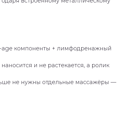
годаря встроенному металлическому
ti-age компоненты + лимфодренажный
о наносится и не растекается, а ролик
льше не нужны отдельные массажёры —