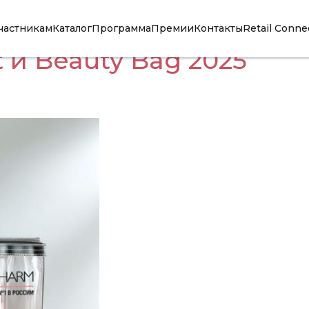
частникам
Каталог
Программа
Премии
Контакты
Retail Conne
 и Beauty Bag 2025