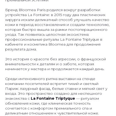
премиальной эстетики
Бренд Bloomea Paris родился вокруг разработки
устройства La Fontaine: в 2015 году два пластических
хирурга искали деликатный способ улучшать качество
кожи в период восстановления и создали технологию,
которая быстро вышла за рамки постоперационного
ухода. Так появилась целостная экосистема:
профессиональные ритуалы La Fontaine Triptyque в
кабинете и косметика Bloomea для продолжения
результата дома.
Это история о красоте без агрессии, о французской
внимательности к деталям и о заботе, которая
начинается у мастера и продолжается каждый день.
Среди интенсивного ритма выставки на стенде
компании посетителей встретит тихий и светлый
Париж: лазурный фасад, белые ставни и мягкий свет у
входа. Это пространство создано для неспешного
знакомства с
La Fontaine Triptyque
— ритуалом
обновления кожи, где клиническая точность
сочетается с комфортом премиального спа и
деликатным отношением к чувствительной коже.