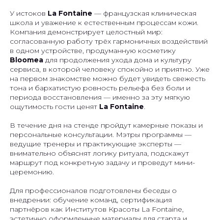
У истоков
La Fontaine
— французская клиническая
школа и уважение к естественным процессам кожи.
Компания демонстрирует целостный мир:
согласованную работу трёх гармоничных воздействий
в одном устройстве, продуманную косметику
Bloomea
для продолжения ухода дома и культуру
сервиса, в которой человеку спокойно и приятно. Уже
на первом знакомстве можно будет увидеть свежесть
тона и бархатистую ровность рельефа без боли и
периода восстановления — именно за эту мягкую
ощутимость гости ценят
La Fontaine
.
В течение дня на стенде пройдут камерные показы и
персональные консультации. Мэтры программы —
ведущие тренеры и практикующие эксперты —
внимательно объяснят логику ритуала, подскажут
маршрут под конкретную задачу и проведут мини-
церемонию.
Для профессионалов подготовлены беседы о
внедрении: обучение команд, сертификация
партнёров как Институтов Красоты La Fontaine,
эстетично оформленные материалы для старта и