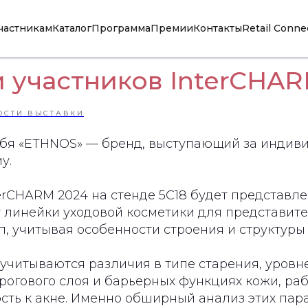
частникам
Каталог
Программа
Премии
Контакты
Retail Conne
 участников InterCHAR
ОСТИ ВЫСТАВКИ
ебя «ETHNOS» — бренд, выступающий за индив
у.
erCHARM 2024 на стенде 5С18 будет представле
т линейки уходовой косметики для представит
п, учитывая особенности строения и структуры 
учитываются различия в типе старения, уровн
 рогового слоя и барьерных функциях кожи, ра
сть к акне. Именно обширный анализ этих пар