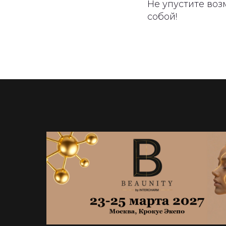
Не упустите воз
собой!