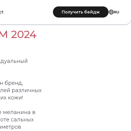
Получить бейдж
ct
RU
M 2024
идуальный
н бренд,
елей различных
их кожи!
е меланина в
боте сальных
аметров