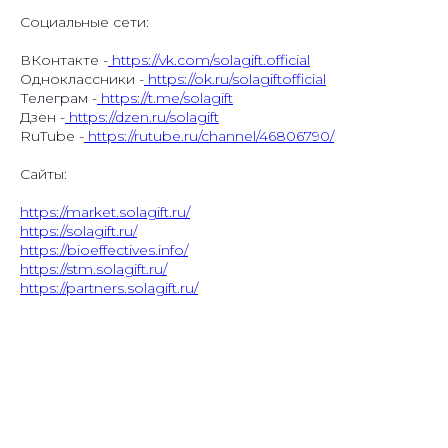
Социальные сети:
ВКонтакте -
https://vk.com/solagift.official
Одноклассники -
https://ok.ru/solagiftofficial
Телеграм -
https://t.me/solagift
Дзен -
https://dzen.ru/solagift
RuTube -
https://rutube.ru/channel/46806790/
Сайты:
https://market.solagift.ru/
https://solagift.ru/
https://bioeffectives.info/
https://stm.solagift.ru/
https://partners.solagift.ru/