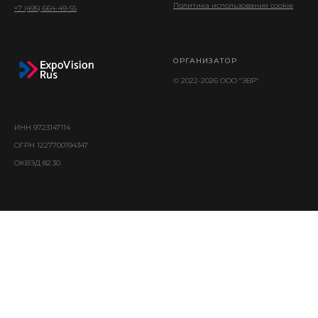
Политика использования cookie
+7 (495) 664-49-55
ОРГАНИЗАТОР
© 2022-2026 ООО "ЭВР"
ИНН 9723147114
ОГРН 1227700194347
ОКВЭД 82.30