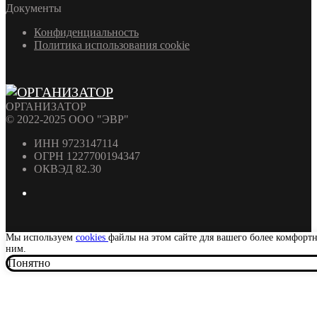
Документы
Конфиденциальность
Политика использования cookie
ОРГАНИЗАТОР
© 2022-2025 ООО "ЭВР"
ИНН 9723147114
ОГРН 1227700194347
ОКВЭД 82.30
Мы используем
cookies
файлы на этом сайте для вашего более комфорт
ним.
Понятно