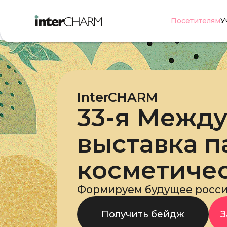
Посетителям
У
InterCHARM
33-я Межд
выставка 
косметиче
Формируем будущее росси
Получить бейдж
З