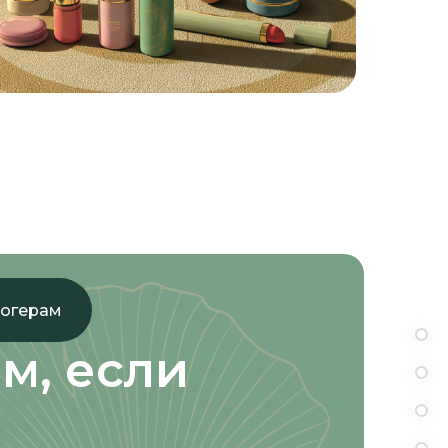
логерам
м, если