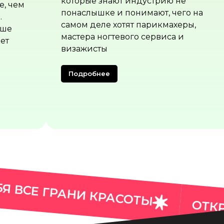
 не
вас экспоненты выставки
чего на
херы,
Добавить в избранное
а и
БЯ ВСЕ ГРАНИ КРАСОТЫ
ОТКР