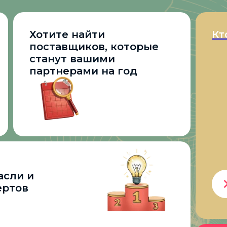
Хотите найти
Кт
поставщиков, которые
станут вашими
партнерами на год
асли и
ертов