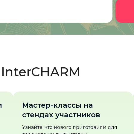
а InterCHARM
Retail Connect
1300 переговоров с ритейлом за 2 дня
Представьте ваши товары и
и для
косметические средства напрямую