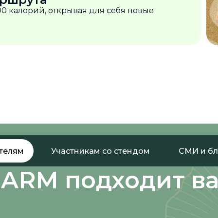
500 калорий, открывая для себя новые
телям
Участникам со стендом
СМИ и б
HARM подходит ва