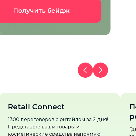
Получить бейдж
Подарки, сэмплы,
розыгрыши, викторины
!
Где еще вы получите столько подарков