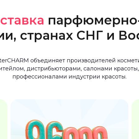
ставка
парфюмерно-
ии, странах СНГ и В
 InterCHARM объединяет производителей косме
итейлом, дистрибьюторами, салонами красоты
профессионалами индустрии красоты.