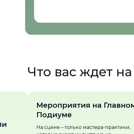
Что вас ждет н
 Главном
Мастер-классы на
стендах участников
-практики,
Узнайте, что нового приготовил