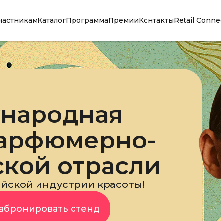
частникам
Каталог
Программа
Премии
Контакты
Retail Conne
ународная
парфюмерно-
ской отрасли
йской индустрии красоты!
абронировать стенд