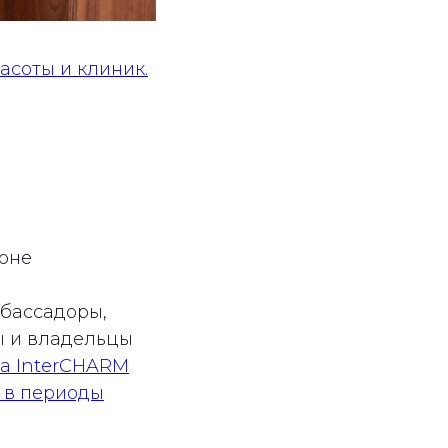
асоты и клиник.
оне
мбассадоры,
ы и владельцы
а InterCHARM
а в периоды