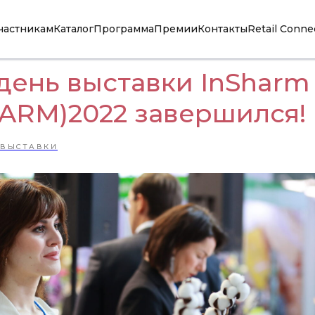
частникам
Каталог
Программа
Премии
Контакты
Retail Conne
день выставки InSharm
HARM)2022 завершился!
 ВЫСТАВКИ