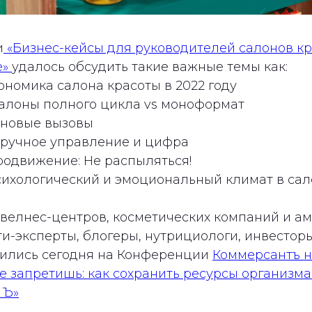
и
«Бизнес-кейсы для руководителей салонов кр
е»
удалось обсудить такие важные темы как:
номика салона красоты в 2022 году
алоны полного цикла vs моноформат
 новые вызовы
ручное управление и цифра
одвижение: Не распыляться!
ихологический и эмоциональный климат в сал
 велнес-центров, косметических компаний и а
и-эксперты, блогеры, нутрициологи, инвестор
тились сегодня на Конференции
Коммерсантъ н
е запретишь: как сохранить ресурсы организм
 Ъ»