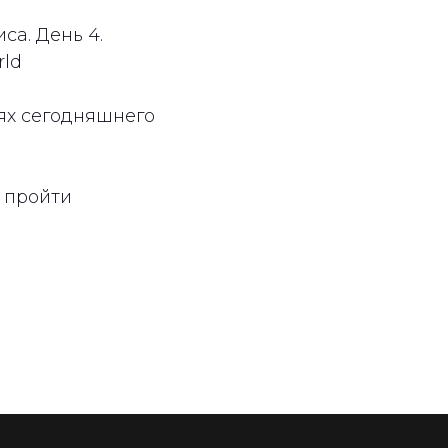
са. День 4.
rld
ях сегодняшнего
 пройти