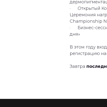
дермопигмента
· Открытый Конг
Церемония нагр
Championship N
· Бизнес-сесси
дня»
В этом году вхо
регистрацию на 
Завтра
последн