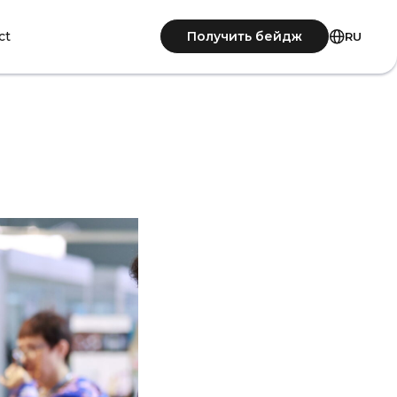
Получить бейдж
ct
RU